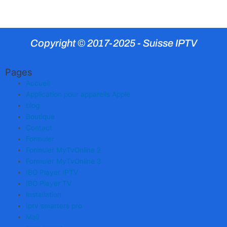
Copyright © 2017-2025 - Suisse IPTV
Pages
Accueil
Application pour appareils Apple
blog
Boutique
Contact
Formuler
Formuler MyTvOnline 2
Formuler MyTvOnline 3
IBO Player IPTV
IBO Player TV
Installation
Iptv smarters pro
Mail