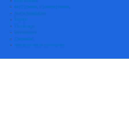
mon compte
MYTVOnline + Android mobile
Notre application
Panier
Parrainage
Revendeurs
Télévision
Validation de la commande