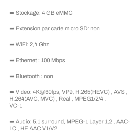
➡️ Stockage: 4 GB eMMC
➡️ Extension par carte micro SD: non
➡️ WiFi: 2,4 Ghz
➡️ Ethernet : 100 Mbps
➡️ Bluetooth : non
➡️ Video: 4K@60fps, VP9, H.265(HEVC) , AVS ,
H.264(AVC, MVC) , Real , MPEG1/2/4 ,
VC-1
➡️ Audio: 5.1 surround, MPEG-1 Layer 1,2 , AAC-
LC , HE AAC V1/V2