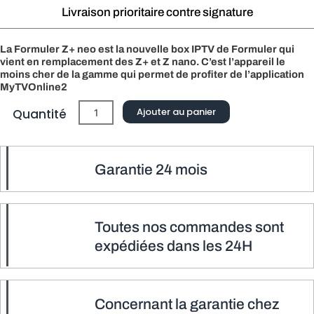
Livraison prioritaire contre signature
La Formuler Z+ neo est la nouvelle box IPTV de Formuler qui
vient en remplacement des Z+ et Z nano. C’est l’appareil le
moins cher de la gamme qui permet de profiter de l’application
MyTVOnline2
quantité
Ajouter au panier
Quantité
de
FORMULER
Z+
Garantie 24 mois
Neo
Toutes nos commandes sont
expédiées dans les 24H
Concernant la garantie chez