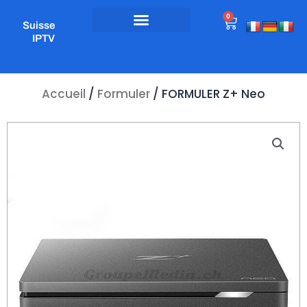
Aller
0
Panier
au
Suisse
contenu
IPTV
Accueil
/
Formuler
/ FORMULER Z+ Neo