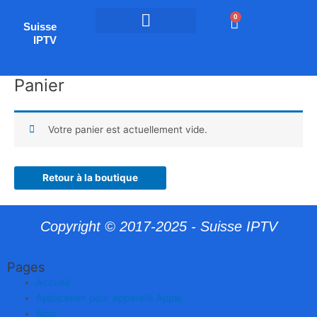
Aller
0
Panier
au
Suisse
contenu
IPTV
Panier
Votre panier est actuellement vide.
Retour à la boutique
Copyright © 2017-2025 - Suisse IPTV
Pages
Accueil
Application pour appareils Apple
blog