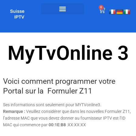
Aller
0
Panier
au
Suisse
contenu
IPTV
MyTvOnline 3
Voici comment programmer votre
Portal sur la Formuler Z11
Ses informations sont seulement pour MYTVonline3.
Remarque :
Veuillez considérer que dans les nouvelles Formuler Z11,
l’adresse MAC que vous devez donner au fournisseur IPTV est l’ID
MAC qui commence par
00:1E:B8
:XX:XX:XX