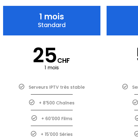
1 mois
Standard
25
CHF
1 mois
Serveurs IPTV très stable
Se
+ 8'500 Chaînes
+ 60'000 Films
+ 15'000 Séries