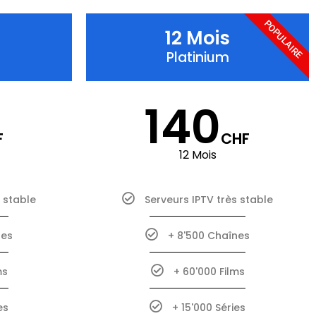
POPULAIRE
12 Mois
Platinium
140
F
CHF
12 Mois
s stable
Serveurs IPTV très stable
nes
+ 8'500 Chaînes
ms
+ 60'000 Films
es
+ 15'000 Séries