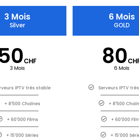
3 Mois
6 Mois
Silver
GOLD
50
80
CHF
CH
3 Mois
6 Mois
rveurs IPTV très stable
Serveurs IPTV trè
+ 8'500 Chaînes
+ 8'500 Chaî
+ 60'000 Films
+ 60'000 Fil
+ 15'000 Séries
+ 15'000 Séri