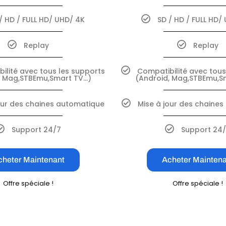
/ HD / FULL HD/ UHD/ 4K
SD / HD / FULL HD/
Replay
Replay
ilité avec tous les supports
Compatibilité avec tous
, Mag,STBEmu,Smart TV…)
(Android, Mag,STBEmu,S
our des chaines automatique
Mise à jour des chaine
Support 24/7
Support 24
cheter Maintenant
Acheter Maintena
Offre spéciale !
Offre spéciale !