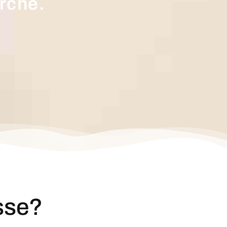
rché.
sse?