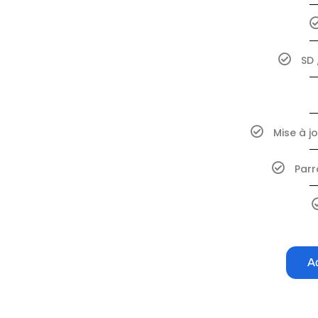
SD 
Mise à j
Parr
A