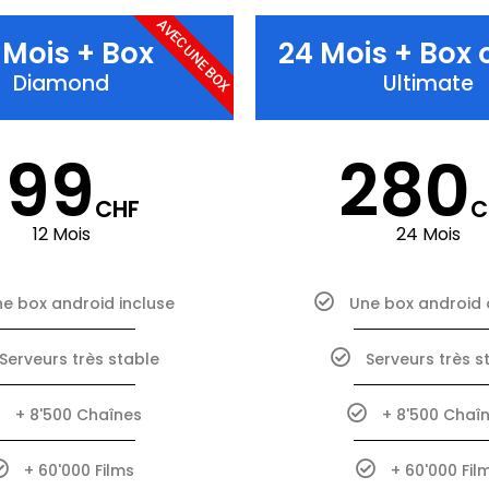
AVEC UNE BOX
 Mois + Box
24 Mois + Box 
Diamond
Ultimate
199
280
CHF
C
12 Mois
24 Mois
e box android incluse
Une box android 
Serveurs très stable
Serveurs très s
+ 8'500 Chaînes
+ 8'500 Chaî
+ 60'000 Films
+ 60'000 Fil