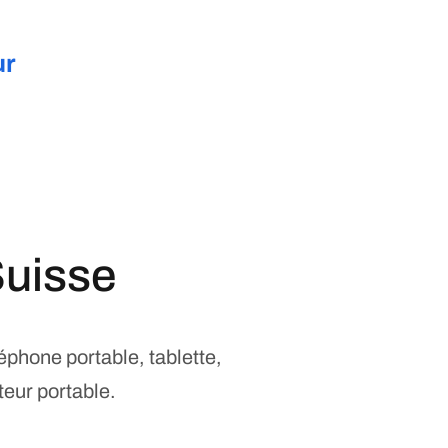
ur
Suisse
léphone portable, tablette,
teur portable.