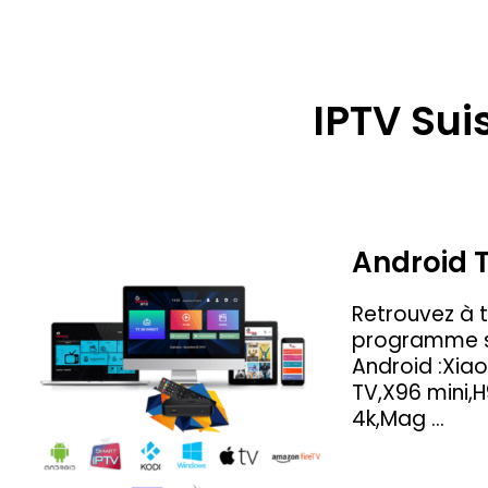
IPTV Sui
Android 
Retrouvez à 
programme su
Android :Xiao
TV,X96 mini,H
4k,Mag …