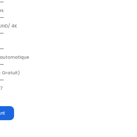
es
 UHD/ 4K
s automatique
 Gratuit)
/7
nt