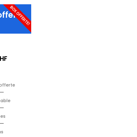
BOX OFFERTE!
offerte
HF
offerte
table
nes
ms